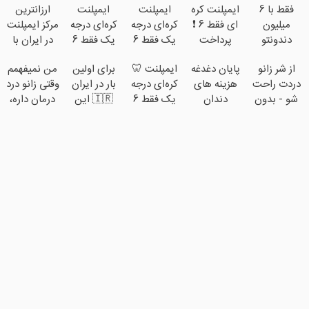
فقط با 6
ایمپلنت کره
ایمپلنت
ایمپلنت
ارزانترین
میلیون
ای فقط 6 ❗
کره‌ای درجه
کره‌ای درجه
مرکز ایمپلنت
دندونتو
پرداخت
یک فقط 6
یک فقط 6
در ایران با
ایمپلنت کن!
اقساطی
میلیون
میلیون تومن
بهترین
از شر زانو
پایان دغدغه
ایمپلنت 🦷
برای اولین
من نمیفهمم
بدون سود با
تومن❗
✅
کیفیت و
دردت راحت
هزینه های
کره‌ای درجه
بار در ایران
وقتی زانو درد
ضمانت کتبی
قیمت
شو - بدون
دندان
یک فقط 6
🇮🇷 این
درمان داره،
📣
قرص و عمل
پزشکی با
میلیون تومن
دکتر کرم
چرا دردش رو
پک سفید
❗
ترمیم کننده
داری تحمل
کننده خانگی
23 روزه
میکنی؟❗
ساخت!