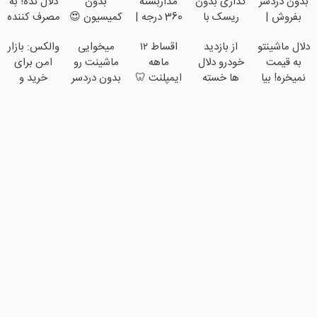
بدون دردسر
گذاری بدون
مداربسته
بدون
دلال نده! به
بفروش |
ریسک با
360 درجه |
کمیسیون 😍
مصرف کننده
بدون
سود 38
نصب آسان
بفروش!
دلال ماشینتو
از بازدید
اقساط ۱۲
میخوایی
والکس: بازار
کمسیون 😍
درصد سالانه
و راحت
بدون پاسخ
به قیمت
خودرو دلال
ماهه
ماشینت رو
امن برای
📈
به یک تماس
نمیخره! بیا
ها خسته
ایمپلنت 🦷
بدون دردسر
خرید و
اینجا به
شدی؟
بدون چک و
بفروشی؟
فروش
قیمت
اطلاعات
ضامن؛
بدون
دارایی‌های
بفروش*فقط
ماشینت رو
همین امروز
کمیسیون
دیجیتال
خریدار
اینجا ثبت
اقدام کن ✅
واقعی*
کن