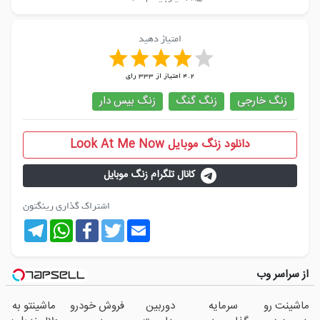
امتیاز دهید
4.2
امتیاز از
333
رای
زنگ خارجی
زنگ گنگ
زنگ بیس دار
دانلود زنگ موبایل Look At Me Now
کانال تلگرام زنگ موبایل
اشتراک گذاری رینگتون
Telegram
WhatsApp
Facebook
Twitter
Email
از سراسر وب
ماشینت رو
سرمایه
دوربین
فروش خودرو
ماشینتو به