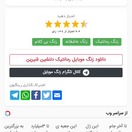
امتیاز دهید
4.4
امتیاز از
149
رای
زنگ رمانتیک
زنگ عاشقانه
زنگ بی کلام
دانلود زنگ موبایل رمانتیک دلنشین شیرین
کانال تلگرام زنگ موبایل
اشتراک گذاری رینگتون
Telegram
WhatsApp
Facebook
Twitter
Email
از سراسر وب
تا آخر جام
این ژل
این جعبه ی
تا 3میلیارد
به بزرگترین