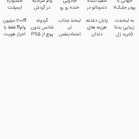
جهانی با
سفیدکننده
جادویی
وام سرمایه
جشنواره
پودر جلبک7
دندوناتو در
خنده رو رو
در گردش
ایمپلنت
کیلو لاغر شو
حد لمینت
لبات حک
فروشندگان
تهران خوش
به لبخندت
پایان دغدغه
لبخند جذاب
گردونه
❗❗200 میلیون
سفید میکنه
میکنه
=>
اومدید! |
زیبایی بده!
هزینه های
تر،
شانس بدون
وام❗❗ فقط با
(40%تخفیف)
خرید40%تخفیف
فروشگاهت
فقط ۲۵
(خرید ژل
دندان
اعتمادبنفس
پوچ از PS5
احراز هویت
رو ثبت کن
میلیون !
سفیدکننده
پزشکی با
بیشتر
تا آیفون17 و
دندان
پک سفید
(تخفیف تا
بیت کوین
با40%تخفیف)
کننده خانگی
امشب)
🔥