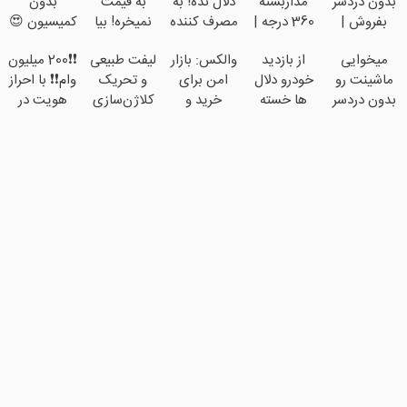
بدون دردسر
مداربسته
دلال نده! به
به قیمت
بدون
بفروش |
360 درجه |
مصرف کننده
نمیخره! بیا
کمیسیون 😍
بدون
نصب آسان
بفروش!
اینجا به
میخوایی
از بازدید
والکس: بازار
لیفت طبیعی
❗❗200 میلیون
کمسیون 😍
و راحت
بدون پاسخ
قیمت
ماشینت رو
خودرو دلال
امن برای
و تحریک
وام❗❗ با احراز
به یک تماس
بفروش*فقط
بدون دردسر
ها خسته
خرید و
کلاژن‌سازی
هویت در
خریدار
بفروشی؟
شدی؟
فروش
از داخل
آبان تتر
واقعی*
بدون
اطلاعات
دارایی‌های
پوست با
کمیسیون
ماشینت رو
دیجیتال
24ماه
اینجا ثبت
ماندگاری ✅
کن
جوان شو