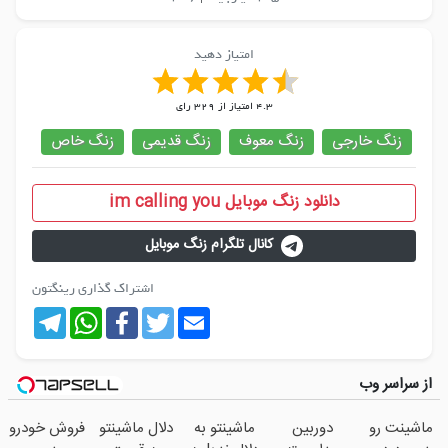
امتیاز دهید
4.3
امتیاز از
329
رای
زنگ خارجی
زنگ معوف
زنگ قدیمی
زنگ خاص
دانلود زنگ موبایل im calling you
کانال تلگرام زنگ موبایل
اشتراک گذاری رینگتون
Telegram
WhatsApp
Facebook
Twitter
Email
از سراسر وب
ماشینت رو
دوربین
ماشینتو به
دلال ماشینتو
فروش خودرو