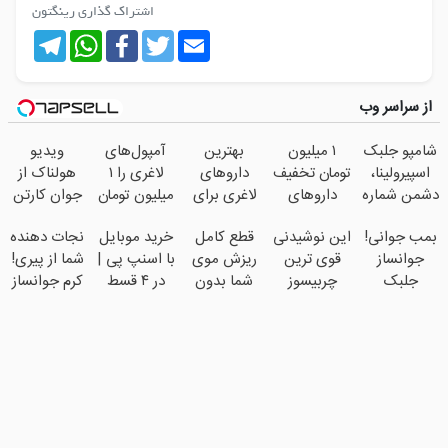
اشتراک گذاری رینگتون
Telegram
WhatsApp
Facebook
Twitter
Email
از سراسر وب
شامپو جلبک
۱ میلیون
بهترین
آمپول‌های
ویدیو
اسپیرولینا،
تومان تخفیف
داروهای
لاغری را ۱
هولناک از
دشمن شماره
داروهای
لاغری برای
میلیون تومان
جوان کارتن
یک ریزش
لاغری
شروع کاهش
ارزان‌تر از
خوابی که
بمب جوانی!
این نوشیدنی
قطع کامل
خرید موبایل
نجات دهنده
مو!45%تخفیف
منتخب با
وزن، ارسال
همه‌جا بخر!
میلیاردر شد.
جوانساز
قوی ترین
ریزش موی
با اسنپ پی |
شما از پیری!
ویژه
ارسال از
از داروخانه
آموزش
جلبک
چربیسوز
شما بدون
در ۴ قسط
کرم جوانساز
داروخانه
های
رایگان
اسپیرولینا با
گیاهیست!
جراحی!
بدون سود و
جلبک50%تخفیف
نزدیکت
نزدیکت!
تخفیف
تخفیف تا
شامپوجلبک
کارمزد!
امشب
تضمین
کیفیت