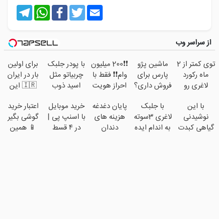
Telegram
WhatsApp
Facebook
Twitter
Email
از سراسر وب
توی کمتر از 2
ماشین پژو
❗❗200 میلیون
با پودر جلبک
برای اولین
ماه رکورد
پارس برای
وام❗❗ فقط با
چربیاتو مثل
بار در ایران
لاغری رو
فروش داری؟
احراز هویت
اسید ذوب
🇮🇷 این
بزن❗ 3 تا
اینجا سریع
کن(تخفیف
دکتر کرم
با این
با جلبک
پایان دغدغه
خرید موبایل
اعتبار خرید
5کیلو در ماه
بفروشش
تا امشب)
ترمیم کننده
نوشیدنی
لاغری 3سوته
هزینه های
با اسنپ پی |
گوشی بگیر
😍
23 روزه
گیاهی کبدت
به اندام ایده
دندان
در ۴ قسط
📱 همین
ساخت!
همیشه
ال برس(تا
پزشکی با
بدون سود و
حالا
پرقدرته55%تخفیف
امشب
پک سفید
کارمزد!
درخواست
تخفیف ویژه)
کننده خانگی
اعتبار بده 🎯