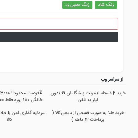
زنگ شاد
زنگ معین زد
از سراسر وب
خرید 4 قسطه اینترنت پیشگامان ☎️ بدون
⏳
نیاز به تلفن
خانگی 180 روزه فقط 600 هزارتومان!!
خرید طلا به صورت قسطی از دیجی‌کالا (
سرمایه گذاری امن با طلا 
پرداخت 12 ماهه )
کالا