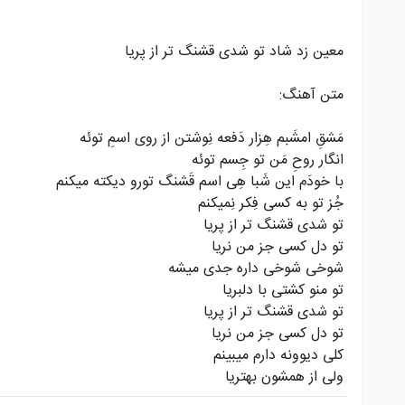
معین زد شاد تو شدی قشنگ تر از پریا
متن آهنگ:
مَشقِ امشَبم هِزار دَفعه نِوشتن از روی اسمِ توئه
انگار روحِ مَن تو جِسم توئه
با خودَم این شَبا هِی اسم قَشنگ تورو دیکته میکنم
جُز تو به کسی فِکر نِمیکنم
تو شدی قشنگ تر از پریا
تو دل کسی جز من نریا
شوخی شوخی داره جدی میشه
تو منو کشتی با دلبریا
تو شدی قشنگ تر از پریا
تو دل کسی جز من نریا
کلی دیوونه دارم میبینم
ولی از همشون بهتریا