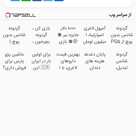
از سراسر وب
گردونه
آمپول لاغری
1000 دلار
بازی کن ،
گردونه
شانس بدون
اسپارتینا، ا
جایزه ببر 💲
گردونه
شانس بدون
پوچ از PS5
میلیون تومان
🤑💲 بازی
بچرخون ،
پوچ |
تا آیفون17 و
ارزان‌تر از
کن و گردونه
1000 دلار
بچرخونش
گردونه
پایان دغدغه
بهترین قیمت
برای اولین
ماشین پژو
بیت کوین
همه‌جا!
بچرخون
جایزه ببر 💲
1000 دلار تتر
شانس
هزینه های
داروهای
بار در ایران
پارس برای
🔥
🤑💲
ببر! 🔥😍
تبدیل،
دندان
لاغری، با ۱
🇮🇷 این
فروش داری؟
بچرخون
پزشکی با
میلیون
دکتر کرم
اینجا سریع
جایزه ببر
پک سفید
تخفیف و
ترمیم کننده
بفروشش
کننده خانگی
ارسال از
23 روزه
داروخانه‌
ساخت!