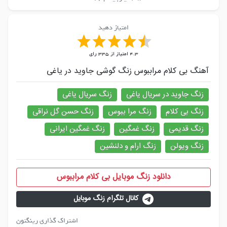
امتیاز دهید
4.3
امتیاز از
335
رای
آهنگ بی کلام مراببوس زنگ گوشی جاوید در یاغی
زنگ جاوید در سریال یاغی
زنگ سریال یاغی
زنگ بی کلام
زنگ مرا ببوس
زنگ حسن گل نراقی
زنگ قدیمی
زنگ غمگین
زنگ غمگین ایرانی
زنگ ویولن
زنگ ارام و دلنشین
دانلود زنگ موبایل بی کلام مراببوس
کانال تلگرام زنگ موبایل
اشتراک گذاری رینگتون