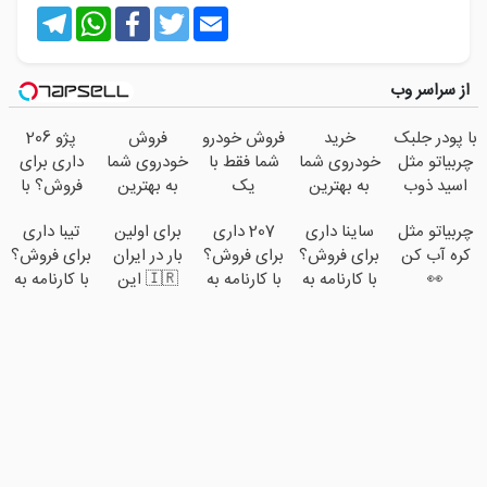
Telegram
WhatsApp
Facebook
Twitter
Email
از سراسر وب
با پودر جلبک
خرید
فروش خودرو
فروش
پژو 206
چربیاتو مثل
خودروی شما
شما فقط با
خودروی شما
داری برای
اسید ذوب
به بهترین
یک
به بهترین
فروش؟ با
کن(تخفیف
قیمت بازار ✅
درخواست
قیمت بازار ✅
کارنامه به
چربیاتو مثل
ساینا داری
207 داری
برای اولین
تیبا داری
تا امشب)
آنلاین ✔
بهترین قیمت
کره آب کن
برای فروش؟
برای فروش؟
بار در ایران
برای فروش؟
بفروش!
👀
با کارنامه به
با کارنامه به
🇮🇷 این
با کارنامه به
بهترین قیمت
بهترین قیمت
دکتر کرم
بهترین قیمت
بفروش!
بفروش!
ترمیم کننده
بفروش!
23 روزه
ساخت!