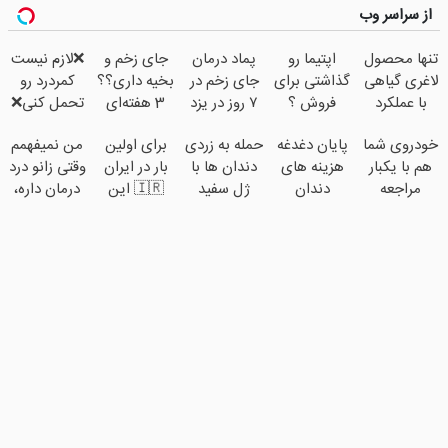
از سراسر وب
تنها محصول
اپتیما رو
پماد درمان
جای زخم و
❌لازم نیست
لاغری گیاهی
گذاشتی برای
جای زخم در
بخیه داری؟؟
کمردرد رو
با عملکرد
فروش ؟
۷ روز در یزد
3 هفته‌ای
تحمل کنی❌
3گانه😍
اینجا یک
تولید شد!
محوش کن!
درمان بدون
خودروی شما
پایان دغدغه
حمله به زردی
برای اولین
من نمیفهمم
(خرید با
روزه بفروش
(مشاوره
جراحی و
هم با یکبار
هزینه های
دندان ها با
بار در ایران
وقتی زانو درد
تخفیف)
بگیرید)
قرص
مراجعه
دندان
ژل سفید
🇮🇷 این
درمان داره،
(پرسشنامه)
فروخته
پزشکی با
کننده دندان!
دکتر کرم
چرا دردش رو
خواهد شد
پک سفید
خرید40%تخفیف
ترمیم کننده
داری تحمل
کننده خانگی
23 روزه
میکنی؟❗
ساخت!