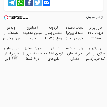
Telegram
WhatsApp
Facebook
Twitter
Email
از سراسر وب
بازار پر از
نجات دهنده
گردونه
1 میلیون
ویدیو
خریدار 207
شما از پیری!
شانس بدون
تومان تخفیف
هولناک از
شده !!!
کرم جوانساز
پوچ از PS5
خرید
جوان کارتن
ماشینتو
جلبک50%تخفیف
تا آیفون17 و
داروهای
خوابی که
قوی ترین
پایان دغدغه
۱ میلیون
خرید موبایل
برای اولین
اینجا به
بیت کوین
لاغری با
میلیاردر شد.
سلاح در برابر
هزینه های
تومان تخفیف
با اسنپ پی |
بار در ایران
راحتی
🔥
ارسال از
آموزش
کبدچرب(دمنوش
دندان
داروهای
در ۴ قسط
🇮🇷 این
بفروش
داروخانه و
رایگان
سم زدای
پزشکی با
لاغری
بدون سود و
دکتر کرم
پک یخ!
گیاهی55%تخفیف)
پک سفید
منتخب با
کارمزد!
ترمیم کننده
کننده خانگی
ارسال از
23 روزه
داروخانه
ساخت!
نزدیکت