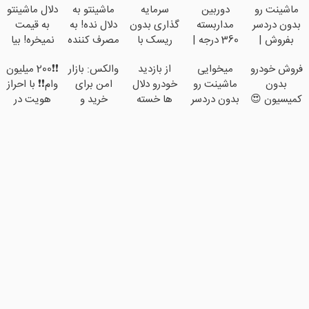
ماشینت رو
دوربین
سرمایه
ماشینتو به
دلال ماشینتو
بدون دردسر
مداربسته
گذاری بدون
دلال نده! به
به قیمت
بفروش |
360 درجه |
ریسک با
مصرف کننده
نمیخره! بیا
بدون
نصب آسان
سود 38
بفروش!
اینجا به
فروش خودرو
میخوایی
از بازدید
والکس: بازار
❗❗200 میلیون
کمسیون 😍
و راحت
درصد سالانه
بدون پاسخ
قیمت
بدون
ماشینت رو
خودرو دلال
امن برای
وام❗❗ با احراز
📈
به یک تماس
بفروش*فقط
کمیسیون 😍
بدون دردسر
ها خسته
خرید و
هویت در
خریدار
بفروشی؟
شدی؟
فروش
آبان تتر
واقعی*
بدون
اطلاعات
دارایی‌های
کمیسیون
ماشینت رو
دیجیتال
اینجا ثبت
کن