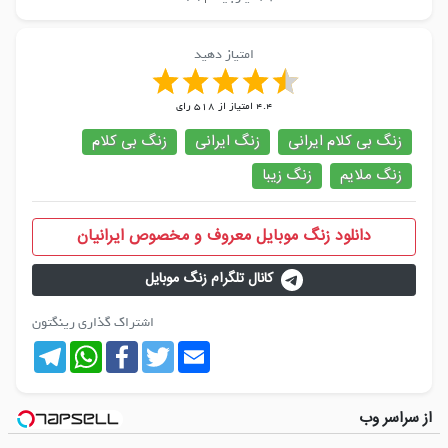
امتیاز دهید
4.4
امتیاز از
518
رای
زنگ بی کلام ایرانی
زنگ ایرانی
زنگ بی کلام
زنگ ملایم
زنگ زیبا
دانلود زنگ موبایل معروف و مخصوص ایرانیان
کانال تلگرام زنگ موبایل
اشتراک گذاری رینگتون
Telegram
WhatsApp
Facebook
Twitter
Email
از سراسر وب