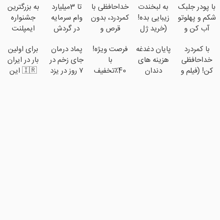
با پودر جلبک
به لبخندت
خداحافظی با
تا 3میلیارد
به بزرگترین
شکم و پهلوتو
زیبایی بده!
کمردرد، بدون
وام سرمایه
جشنواره
آب کن و
(خرید ژل
قرص و
در گردش
ایمپلنت
مانکن
سفیدکننده
آمپول
فروشندگان
تهران خوش
با کمردرد
پایان دغدغه
فرصت ویژه!
پماد درمان
برای اولین
شو(تخفیف
دندان
=>
اومدید! |
خداحافظی
هزینه های
با
جای زخم در
بار در ایران
تا امشب)
با40%تخفیف)
فروشگاهت
فقط ۲۵
کن! (فیلم و
دندان
40٪تخفیف
۷ روز در یزد
🇮🇷 این
رو ثبت کن
میلیون !
ببین ◀
پزشکی با
دندوناتو در
تولید شد!
دکتر کرم
پرسش‌نامه
پک سفید
حد
(مشاوره
ترمیم کننده
رو پرکن)
کننده خانگی
کامپوزیت
بگیرید)
23 روزه
سفید کن
ساخت!