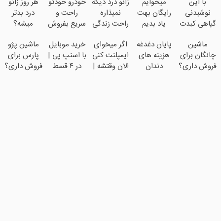
با این
میخوایم
زانو درد دیگه
خودرو خودتو
هر روز زانو
نوشیدنی
رایگان بهت
نمیذاره
راحت و
درد بدتر
گیاهی کبدت
یاد بدیم
راحت زندگی
سریع بفروش
میشه؟
همیشه
چجوری
کنی؟
(◂پرسش‌نامه)
ماشین
پایان دغدغه
اگر میخوای
خرید موبایل
ماشین پژو
پرقدرته55%تخفیف
پولدارشی!
چانگان برای
هزینه های
ایمپلنت کنی
با اسنپ پی |
پارس برای
باور نداری
فروش داری؟
دندان
الان وقتشه |
در ۴ قسط
فروش داری؟
امتحانش
اینجا سریع
پزشکی با
فقط با ۲۵
بدون سود و
اینجا سریع
مجانیه
بفروشش
پک سفید
میلیون
کارمزد!
بفروشش
کننده خانگی
تومان!!!