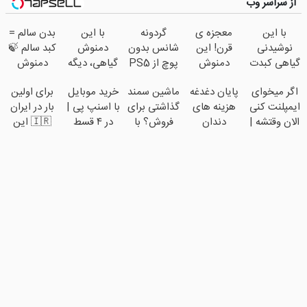
از سراسر وب
با این
معجزه ی
گردونه
با این
بدن سالم =
نوشیدنی
قرن! این
شانس بدون
دمنوش
کبد سالم 🍃
گیاهی کبدت
دمنوش
پوچ از PS5
گیاهی، دیگه
دمنوش
همیشه
خیلی راحت
تا آیفون17 و
نگران کبد
سم‌زدا
اگر میخوای
پایان دغدغه
ماشین سمند
خرید موبایل
برای اولین
پرقدرته55%تخفیف
کبدتو
بیت کوین
چرب نباش!
تخفیف تا
ایمپلنت کنی
هزینه های
گذاشتی برای
با اسنپ پی |
بار در ایران
پاکسازی
🔥
امشب
الان وقتشه |
دندان
فروش؟ با
در ۴ قسط
🇮🇷 این
میکنه
فقط با ۲۵
پزشکی با
خودرو45
بدون سود و
دکتر کرم
میلیون
پک سفید
سریع بفروش
کارمزد!
ترمیم کننده
تومان!!!
کننده خانگی
23 روزه
ساخت!