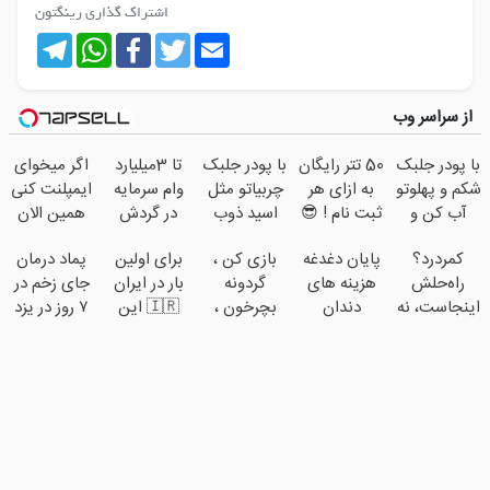
اشتراک گذاری رینگتون
Telegram
WhatsApp
Facebook
Twitter
Email
از سراسر وب
با پودر جلبک
50 تتر رایگان
با پودر جلبک
تا 3میلیارد
اگر میخوای
شکم و پهلوتو
به ازای هر
چربیاتو مثل
وام سرمایه
ایمپلنت کنی
آب کن و
ثبت نام ! 😎
اسید ذوب
در گردش
همین الان
مانکن
کن(تخفیف
فروشندگان
وقتشه | فقط
کمردرد؟
پایان دغدغه
بازی کن ،
برای اولین
پماد درمان
شو(تخفیف
تا امشب)
=>
با ۲۵ میلیون
راه‌حلش
هزینه های
گردونه
بار در ایران
جای زخم در
تا امشب)
فروشگاهت
تومان!!!
اینجاست، نه
دندان
بچرخون ،
🇮🇷 این
۷ روز در یزد
رو ثبت کن
توی
پزشکی با
جایزه ببر 🎮
دکتر کرم
تولید شد!
داروخونه
پک سفید
🔥😍
ترمیم کننده
(مشاوره
کننده خانگی
23 روزه
بگیرید)
ساخت!