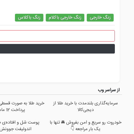
زنگ خارجی
زنگ خارجی باکلام
زنگ باکلاس
از سراسر وب
سرمایه‌گذاری بلندمدت با خرید طلا از
خرید طلا به صورت قسطی ا
دیجی‌کالا
پرداخت 12 ماهه )
خودروت رو سریع و امن بفروش 🚘 تنها با
پوست شل و افتاده‌ی ص
یک بار مراجعه 👇
اندولیفت جوونش 