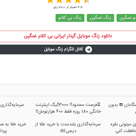
4.3
امتیاز از
380
رای
م غمگین
زنگ غمگین
زنگ بی کلام
دانلود زنگ موبایل گیتار ایرانی بی کلام غمگین
کانال تلگرام زنگ موبایل
پیشگامان ☎️ بدون
⏳فرصت محدود!! 3000گیگ اینترنت
سرمایه‌گذاری 
خانگی 180 روزه فقط 600 هزارتومان!!
ی میتونی نقره
سرمایه‌گذاری بلندمدت با خرید طلا از
خرید طلا به صو
حافظت کنی
دیجی‌کالا
پرداخت 2