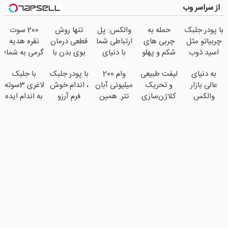
از سراسر وب
با پودر جلبک
حمله به
والکس: پل
تنها روش
200 سوت
چربیاتو مثل
چربی های
ارتباطی شما
قطعی درمان
نقره هدیه
اسید ذوب
شکم و پهلو
با دنیای
بوی بدن با
گرمی به شما؛
کن(تخفیف
با یک روش
سرمایه‌گذاری
گارانتی
ثبت نام کن
به دنیای
لیفت طبیعی
وام 200
با پودر جلبک
با جلبک
تا امشب)
قوی(پودرجلبک
دیجیتال
عودت وجه‼️
عالی بازار
و تحریک
میلیونی آبان
، اندام خوش
لاغری 3سوته
سبز45%تخفیف)
همین الان
والکس
کلاژن‌سازی
تتر. همین
فرم آرزو
به اندام ایده
ببین
خوش آمدید!
از داخل
الان احراز
نیست!
ال برس(تا
ترید را آغاز
پوست با
هویت کن!
(3تا7 کیلو
امشب
کنید!
24ماه
کاهش وزن
تخفیف ویژه)
ماندگاری ✅
در یک ماه)
جوان شو