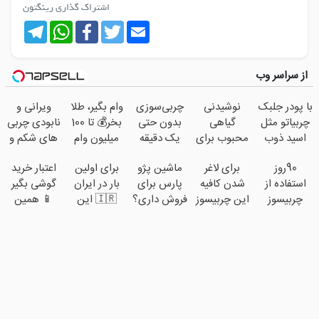
اشتراک گذاری رینگتون
Telegram
WhatsApp
Facebook
Twitter
Email
از سراسر وب
با پودر جلبک
نوشیدنی
چربی‌سوزی
وام بگیر، طلا
ویرانی و
چربیاتو مثل
گیاهی
بدون حتی
بخر💰 تا 100
نابودی چربی
اسید ذوب
محبوب برای
یک دقیقه
میلیون وام
های شکم و
کن(تخفیف
افراد دارای
ورزش!
فوری بدون
پهلو با این
90روز
برای لاغر
ماشین پژو
برای اولین
اعتبار خرید
تا امشب)
اضافه وزن!
ضامن
نوشیدنی
استفاده از
شدن کافیه
پارس برای
بار در ایران
گوشی بگیر
60%تخفیف
گیاهی
چربیسوز
این چربیسوز
فروش داری؟
🇮🇷 این
📱 همین
گیاهی👋🏻
گیاهی رو
اینجا سریع
دکتر کرم
حالا
خدافظی
سفارش
بفروشش
ترمیم کننده
درخواست
همیشگی با
بدی(50%تخفیف
23 روزه
اعتبار بده 🎯
چاقی!خرید با
تا امشب)
ساخت!
تخفیف