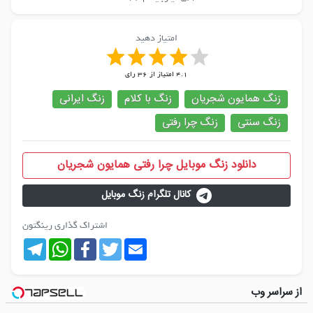
امتیاز دهید
4.1
امتیاز از
36
رای
زنگ همایون شجریان
زنگ با کلام
زنگ ایرانی
زنگ سنتی
زنگ چرا رفتی
دانلود زنگ موبایل چرا رفتی همایون شجریان
کانال تلگرام زنگ موبایل
اشتراک گذاری رینگتون
Telegram
WhatsApp
Facebook
Twitter
Email
از سراسر وب