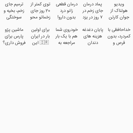
ویدیو
پماد درمان
درمان قطعی
توی کمتر از
ترمیم جای
هولناک از
جای زخم در
زانو درد
20 روز جای
زخم، بخیه و
جوان کارتن
۷ روز در یزد
بدون دارو!
زخماتو محو
سوختگی
خوابی که
تولید شد!
((حتما
کن!🔥 (با
فقط در 3
خداحافظی با
پایان دغدغه
خودروی شما
برای اولین
ماشین پژو
میلیاردر شد.
(مشاوره
پرسش‌نامه
ضمانت)
هفته!!😍
کمردرد، بدون
هزینه های
هم با یک بار
بار در ایران
پارس برای
آموزش
بگیرید)
رو پر کن))
قرص و
دندان
مراجعه به
🇮🇷 این
فروش داری؟
رایگان
آمپول
پزشکی با
خودرو45
دکتر کرم
اینجا سریع
پک سفید
فروخته
ترمیم کننده
بفروشش
کننده خانگی
خواهد شد
23 روزه
ساخت!