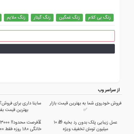
زنگ بی کلام
زنگ غمگین
زنگ گیتار
زنگ ملایم
از سراسر وب
فروش خودروی شما به بهترین قیمت بازار
ساینا داری برای فروش؟ ب
✅
بهترین قیمت بف
عمل زیبایی پلک بدون رد بخیه 🎁 ۱۰
⏳
میلیون تومان تخفیف ویژه
خانگی 180 روزه فقط 600 هزارتومان!!