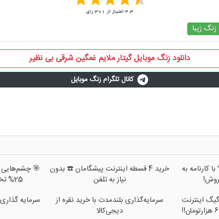
4.3
امتیاز از
301
رای
زنگ زیبا
دانلود زنگ موبایل گیتار ملایم غمگین شرقی بی نظیر
کانال تلگرام زنگ موبایل
ا کارنامه به
خرید 4 قسطه اینترنت پیشگامان ☎️ بدون
🎯 چشم‌هایی زی
روش!
نیاز به تلفن
25% تخفیف بلفاروپلاستی
فرصت محدود!! 3000گیگ اینترنت
سرمایه‌گذاری بلندمدت با خرید نقره از
سرمایه گذاری 
دیجی‌کالا