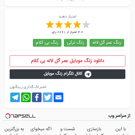
امتیاز دهید
4.2
امتیاز از
2291
رای
زنگ عمر گل لاله
زنگ ترکی
زنگ بی کلام
دانلود زنگ موبایل عمر گل لاله بی کلام
کانال تلگرام زنگ موبایل
اشتراک گذاری رینگتون
Telegram
WhatsApp
Facebook
Twitter
Email
از سراسر وب
با این
بازسازی
شست و
اگه میخوای
به بزرگترین