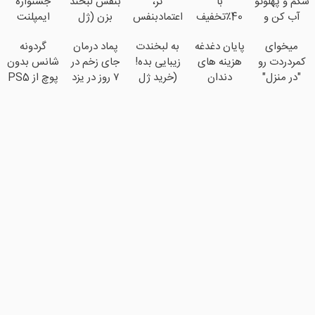
شکم و پهلوتو
با
تر،
بنفس لبخند
جشنواره
آب کن و
40٪تخفیف
اعتمادبنفس
بزن (ژل
ایمپلنت
مانکن
دندوناتو در
بیشتر
سفیدکننده
تهران خوش
میخوای
پایان دغدغه
به لبخندت
پماد درمان
گردونه
شو(تخفیف
حد
(تخفیف تا
دندان40%تخفیف)
اومدید! |
کمردردت رو
هزینه های
زیبایی بده!
جای زخم در
شانس بدون
تا امشب)
کامپوزیت
امشب)
فقط ۲۵
"در منزل"
دندان
(خرید ژل
۷ روز در یزد
پوچ از PS5
سفید کن
میلیون !
درمان کنی؟
پزشکی با
سفیدکننده
تولید شد!
تا آیفون17 و
(◂فیلم +
پک سفید
دندان
(مشاوره
بیت کوین
◂پرسش‌نامه)
کننده خانگی
با40%تخفیف)
بگیرید)
🔥