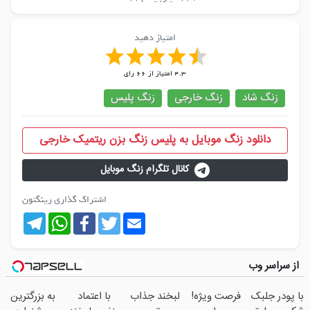
امتیاز دهید
4.3
امتیاز از
66
رای
زنگ شاد
زنگ خارجی
زنگ پلیس
دانلود زنگ موبایل به پلیس زنگ بزن ریتمیک خارجی
کانال تلگرام زنگ موبایل
اشتراک گذاری رینگتون
Telegram
WhatsApp
Facebook
Twitter
Email
از سراسر وب
با پودر جلبک
فرصت ویژه!
لبخند جذاب
با اعتماد
به بزرگترین