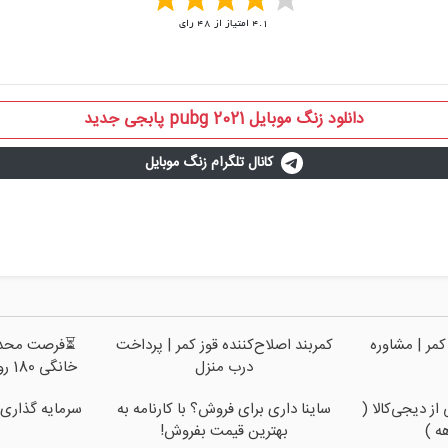
4.1
امتیاز از
48
رای
دانلود زنگ موبایل pubg 2021 پابجی جدید
کانال تلگرام زنگ موبایل
کمر | مشاوره
کمربند اصلاح‌کننده قوز کمر | پرداخت
درب منزل
خانگی 180 روزه فقط 600 هزارتومان!!
ز دیجی‌کالا (
ساینا داری برای فروش؟ با کارنامه به
سرمایه گذاری 
بهترین قیمت بفروش!