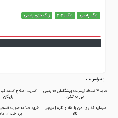
زنگ پابجی
زنگ 2021
زنگ بازی پابجی
از سراسر وب
خرید 4 قسطه اینترنت پیشگامان ☎️ بدون
کمربند اصلاح کننده قوز 
نیاز به تلفن
رایگان
سرمایه گذاری امن با طلا و نقره | دیجی
خرید طلا به صورت قسطی ا
کالا
پرداخت 12 ماهه )