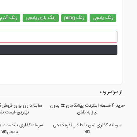
زنگ پابجی
زنگ pubg
زنگ بازی پابجی
زنگ آلارم
از سراسر وب
خرید 4 قسطه اینترنت پیشگامان ☎️ بدون
ساینا داری برای فروش؟ ب
نیاز به تلفن
بهترین قیمت بف
سرمایه گذاری امن با طلا و نقره دیجی
سرمایه‌گذاری بلندمدت با 
کالا
دیجی‌کالا