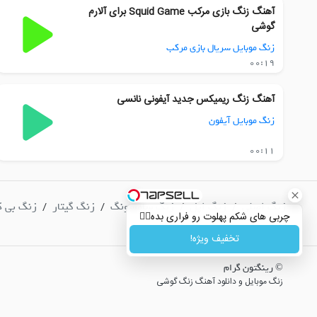
آهنگ زنگ بازی مرکب Squid Game برای آلارم
گوشی
زنگ موبایل سریال بازی مرکب
00:19
آهنگ زنگ ریمیکس جدید آیفونی نانسی
زنگ موبایل آیفون
00:11
زنگ اصلی
زنگ اپل
زنگ سامسونگ
زنگ گیتار
زنگ بی ک
/
/
/
/
چربی های شکم پهلوت رو فراری بده👌🏻
/
تخفیف ویژه!
© رینگتون گرام
زنگ موبایل و دانلود آهنگ زنگ گوشی