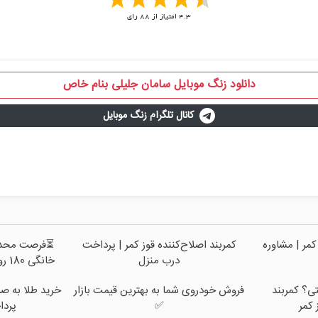
4.3
امتیاز از
88
رای
دانلود زنگ موبایل سامان جلیلی بنام خاص
کانال تلگرام زنگ موبایل
کمر | مشاوره
کمربند اصلاح‌کننده قوز کمر | پرداخت
درب منزل
خانگی 180 روزه فقط 600 هزارتومان!!
تی؟ کمربند
فروش خودروی شما به بهترین قیمت بازار
خرید طلا به صو
 کمر
✅
پرداخت 2