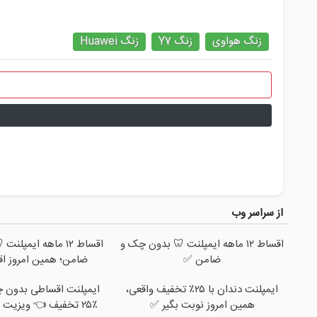
زنگ Huawei
زنگ Y7
زنگ هواوی
از سراسر وب
مپلنت 🦷 بدون چک و
اقساط ۱۲ ماهه ایمپلنت 🦷 بدون چک و
ن امروز اقدام کن ✅
ضامن ✅
اطی بدون چک و سفته با
ایمپلنت دندان با ۲۵٪ تخفیف واقعی،
 ویزیت رایگان توسط
همین امروز نوبت بگیر ✅