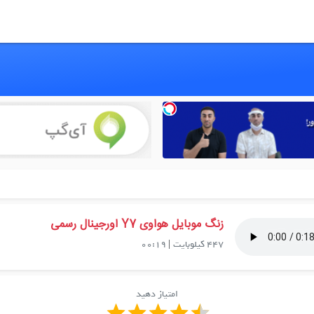
زنگ موبایل هواوی Y7 اورجینال رسمی
447 کیلوبایت
|
00:19
امتیاز دهید