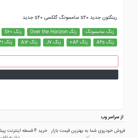
رینگتون جدید s20 سامسونگ گلکسی s20 جدید
زنگ سامسونگ
زنگ Over the Horizon
زنگ S20
زنگ A6s
زنگ A6+
زنگ J7
زنگ A12
زنگ M31
از سراسر وب
فروش خودروی شما به بهترین قیمت بازار
خرید 4 قسطه اینترنت 
✅
نیاز به تلفن