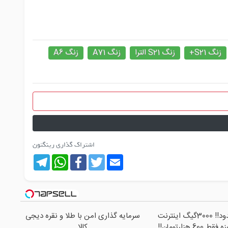
زنگ S21+
زنگ S21 الترا
زنگ A71
زنگ A6
اشتراک گذاری رینگتون
Telegram
WhatsApp
Facebook
Twitter
Email
⏳فرصت محدود!! 3000گیگ اینترنت
سرمایه گذاری امن با طلا و نقره دیجی
کالا