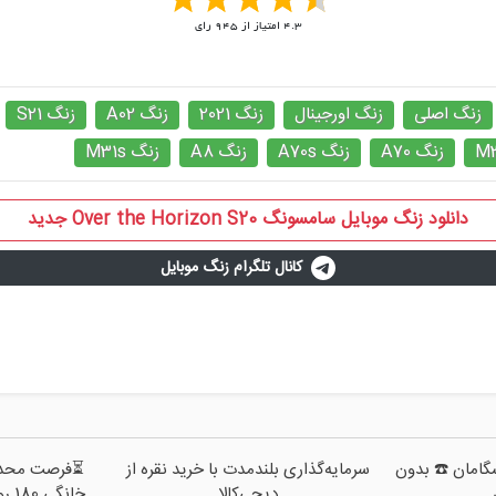
4.3
امتیاز از
945
رای
زنگ اصلی
زنگ اورجینال
زنگ 2021
زنگ A02
زنگ S21
زنگ A70
زنگ A70s
زنگ A8
زنگ M31s
دانلود زنگ موبایل سامسونگ Over the Horizon S20 جدید
کانال تلگرام زنگ موبایل
پیشگامان ☎️ بدون
سرمایه‌گذاری بلندمدت با خرید نقره از
دیجی‌کالا
خانگی 180 روزه فقط 600 هزارتومان!!