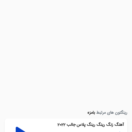
رینگتون های مرتبط
بامزه
آهنگ زنگ رینگ رینگ پلاس جالب 2022