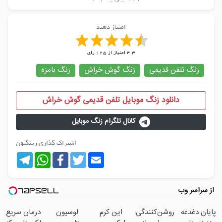
امتیاز دهید
4.3
امتیاز از
125
رای
زنگ تلفن قدیمی
زنگ گوش خراش
زنگ بامزه
دانلود زنگ موبایل تلفن قدیمی گوش خراش
کانال تلگرام زنگ موبایل
اشتراک گذاری رینگتون
Telegram
WhatsApp
Facebook
Twitter
Email
از سراسر وب
پایان دغدغه
روشن‌کنندگی،ضد‌لک
این کرم
لوسیون
درمان سریع