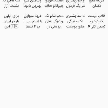
هزینه های
و جوان‌سازی
جلبک، جوری
ویتامین سی
لک هایی که
دندان
در یک فرمول
چروکاتو صاف
بهترین نابود
بشدت آزار
پزشکی با
حرفه‌ای50%تخفیف
میکنه که
کننده لک
دهنده
❌لازم نیست
تا سه بشمری
محو تمام لک
خرید موبایل
برای اولین
پک سفید
انگار بوتاکس
های پوستی
هستند!
کمردرد رو
لک و تیرگی
و تیرگی های
با اسنپ پی |
بار در ایران
کننده خانگی
کردی!
تحمل کنی❌
های پوستت
پوستی در
در ۴ قسط
🇮🇷 این
(تخفیف
درمان بدون
محو شدن
کمتر از
بدون سود و
دکتر کرم
ویژه)
جراحی و
2دقیقه
کارمزد!
ترمیم کننده
قرص
23 روزه
(پرسشنامه)
ساخت!