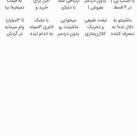
با اسنپ پی |
بدون دردسر
ارتباطی شما
امن برای
به قیمت
در ۴ قسط
بفروش |
با دنیای
خرید و
نمیخره! بیا
بدون سود و
بدون
سرمایه‌گذاری
فروش
اینجا به
ماشینتو به
لیفت طبیعی
میخوایی
با جلبک
تا 3میلیارد
کارمزد!
کمسیون 😍
دیجیتال
دارایی‌های
قیمت
دلال نده! به
و تحریک
ماشینت رو
لاغری 3سوته
وام سرمایه
دیجیتال
بفروش*فقط
مصرف کننده
کلاژن‌سازی
بدون دردسر
به اندام ایده
در گردش
خریدار
بفروش!
از داخل
بفروشی؟
ال برس(تا
فروشندگان
واقعی*
بدون پاسخ
پوست با
بدون
امشب
=>
به یک تماس
24ماه
کمیسیون
تخفیف ویژه)
فروشگاهت
ماندگاری ✅
رو ثبت کن
جوان شو