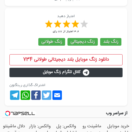
امتیاز دهید
4.2
امتیاز از
87
رای
زنگ بلند
زنگ دیجیتالی
زنگ طولانی
دانلود زنگ موبایل بلند دیجیتالی طولانی 734
کانال تلگرام زنگ موبایل
اشتراک گذاری رینگتون
Telegram
WhatsApp
Facebook
Twitter
Email
از سراسر وب
خرید موبایل
ماشینت رو
والکس: پل
والکس: بازار
دلال ماشینتو