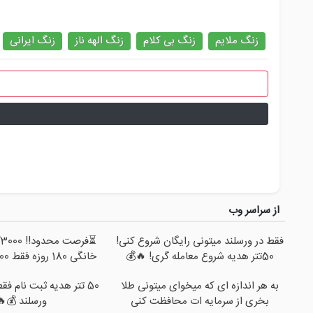
زنگ ملایم
زنگ بی کلام
زنگ الهه ناز
زنگ ایرانی
از سراسر وب
فقط در ورسلند میتونی رایگان شروع کنی!
⏳
50تتر هدیه شروع معامله گری! 🔥💰
خانگی 180 روزه فقط 600 هزارتومان!!
به هر اندازه ای که میخوای میتونی طلا
50 تتر هدیه ثبت نام فق
بخری از سرمایه ات محافظت کنی
ورسلند 💰🔥