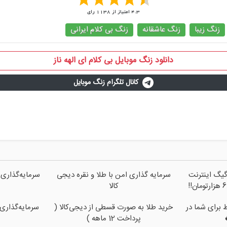
4.3
امتیاز از
1138
رای
زنگ زیبا
زنگ عاشقانه
زنگ بی کلام ایرانی
دانلود زنگ موبایل بی کلام ای الهه ناز
کانال تلگرام زنگ موبایل
فرصت محدود!! 3000گیگ اینترنت
سرمایه گذاری امن با طلا و نقره دیجی
سرمایه‌گذاری 
کالا
ط برای شما در
خرید طلا به صورت قسطی از دیجی‌کالا (
سرمایه‌گذاری 
پرداخت 12 ماهه )