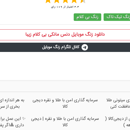
4.4
امتیاز از
109
رای
نگ تیک تاک
زنگ بی کلام
دانلود زنگ موبایل دنس مانکی بی کلام زیبا
کانال تلگرام زنگ موبایل
ای میتونی طلا
سرمایه گذاری امن با طلا و نقره دیجی
به هر اندازه ا
حافظت کنی
کالا
بخری از سر
ز دیجی‌کالا (
سرمایه گذاری امن با طلا و نقره | دیجی
✨ این عمل برای
کالا
داری 🔺اگر پ