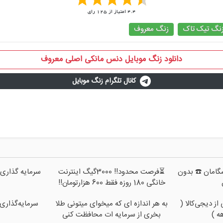
4.4
امتیاز از
125
رای
نگ تیک تاک
زنگ معروف
دانلود زنگ موبایل دنس مانکی اصلی معروف
کانال تلگرام زنگ موبایل
پیشگامان ☎️ بدون
⏳فرصت محدود!! 3000گیگ اینترنت
سرمایه گذاری 
خانگی 180 روزه فقط 600 هزارتومان!!
ز دیجی‌کالا (
به هر اندازه ای که میخوای میتونی طلا
سرمایه‌گذاری 
بخری از سرمایه ات محافظت کنی