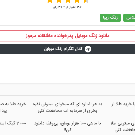
4.3
امتیاز از
313
رای
لاس
زنگ زیبا
دانلود زنگ موبایل پدرخوانده عاشقانه مرموز
کانال تلگرام زنگ موبایل
 خرید طلا از
به هر اندازه ای که میخوای میتونی نقره
خرید طلا به صو
بخری از سرمایه ات محافظت کنی
پرداخت 2
ای میتونی طلا
با ماهی 100 هزار تومان، بی‌وقفه دانلود
حافظت کنی
کن!!