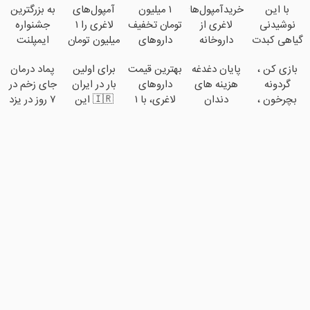
با این
خریدآمپول‌های
۱ میلیون
آمپول‌های
به بزرگترین
نوشیدنی
لاغری از
تومان تخفیف
لاغری را ۱
جشنواره
گیاهی کبدت
داروخانه
داروهای
میلیون تومان
ایمپلنت
همیشه
های اطرافت،
لاغری
ارزان‌تر از
تهران خوش
بازی کن ،
پایان دغدغه
بهترین قیمت
برای اولین
پماد درمان
پرقدرته55%تخفیف
ارسال فوری
منتخب با
همه‌جا بخر!
اومدید! |
گردونه
هزینه های
داروهای
بار در ایران
جای زخم در
همراه با پک
ارسال از
فقط ۲۵
بچرخون ،
دندان
لاغری، با ۱
🇮🇷 این
۷ روز در یزد
یخ!
داروخانه
میلیون !
جایزه ببر 🎮
پزشکی با
میلیون
دکتر کرم
تولید شد!
نزدیکت
🔥😍
پک سفید
تخفیف و
ترمیم کننده
(مشاوره
کننده خانگی
ارسال از
23 روزه
بگیرید)
داروخانه‌
ساخت!