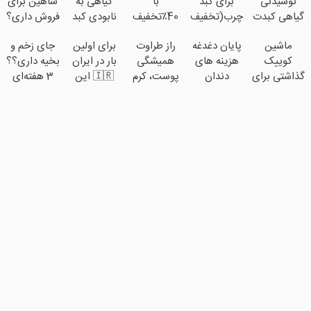
نوشیدنی
برای کبد
با
گیاهی به
شاهین برای
گیاهی کبدت
چرب(تخفیف
40٪تخفیف
نابودی کبد
فروش داری؟
همیشه
تا 24 ساعت)
دندوناتو در
چرب کمک
اینجا سریع و
ماشین
پایان دغدغه
راز طراوت
برای اولین
جای زخم و
پرقدرته55%تخفیف
حد
میکنه
راحت
کوییک
هزینه های
همیشگی
بار در ایران
بخیه داری؟؟
کامپوزیت
بفروش
گذاشتی برای
دندان
پوست، کرم
🇮🇷 این
3 هفته‌ای
سفید کن
فروش ؟
پزشکی با
جوانساز
دکتر کرم
محوش کن!
اینجا سریع و
پک سفید
جلبک با
ترمیم کننده
راحت
کننده خانگی
45%تخفیف
23 روزه
بفروش
ساخت!