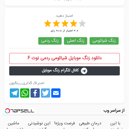
امتیاز دهید
4.2
امتیاز از
908
رای
زنگ شیائومی
زنگ اصلی
زنگ ردمی
دانلود زنگ موبایل شیائومی ردمی نوت 6
کانال تلگرام زنگ موبایل
اشتراک گذاری رینگتون
Telegram
WhatsApp
Facebook
Twitter
Email
از سراسر وب
با این
درمان طبیعی
فرصت ویژه!
این نوشیدنی
ماشین