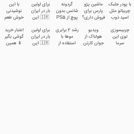
با پودر جلبک
ماشین پژو
گردونه
برای اولین
با این
چربیاتو مثل
پارس برای
شانس بدون
بار در ایران
نوشیدنی
اسید ذوب
فروش داری؟
پوچ از PS5
🇮🇷 این
خوش طعم
کن(تخفیف
اینجا سریع
تا آیفون17 و
دکتر کرم
لاغر شو و
چربیسوزی
ویدیو
رشد 2 برابری
برای اولین
اعتبار خرید
تا امشب)
بفروشش
بیت کوین
ترمیم کننده
لباس مورد
توی این
هولناک از
موها با
بار در ایران
گوشی بگیر
🔥
23 روزه
علاقتو بپوش
سرما
جوان کارتن
استفاده از
🇮🇷 این
📱 همین
ساخت!
🧨 (60%
میچسبه!
خوابی که
روش
دکتر کرم
حالا
off)
(دمنوش
میلیاردر شد.
گیاهی45%تخفیف
ترمیم کننده
درخواست
لاغری
آموزش
فقط امروز
23 روزه
اعتبار بده 🎯
گیاهی60%تخفیف)
رایگان
ساخت!