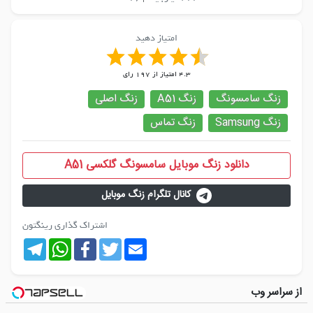
امتیاز دهید
4.3
امتیاز از
197
رای
زنگ سامسونگ
زنگ A51
زنگ اصلی
زنگ Samsung
زنگ تماس
دانلود زنگ موبایل سامسونگ گلکسی A51
کانال تلگرام زنگ موبایل
اشتراک گذاری رینگتون
Telegram
WhatsApp
Facebook
Twitter
Email
از سراسر وب