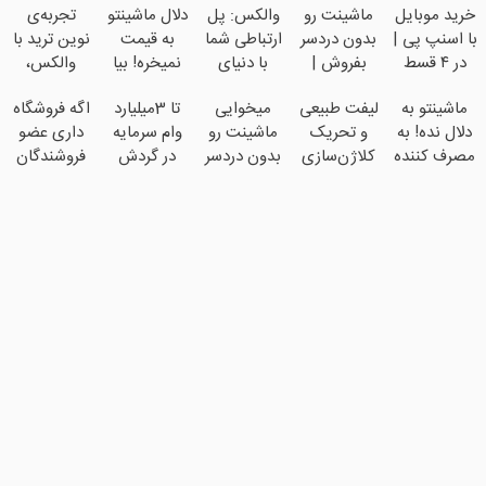
خرید موبایل
ماشینت رو
والکس: پل
دلال ماشینتو
تجربه‌ی
با اسنپ پی |
بدون دردسر
ارتباطی شما
به قیمت
نوین ترید با
در ۴ قسط
بفروش |
با دنیای
نمیخره! بیا
والکس،
بدون سود و
بدون
سرمایه‌گذاری
اینجا به
آینده‌ای
ماشینتو به
لیفت طبیعی
میخوایی
تا 3میلیارد
اگه فروشگاه
کارمزد!
کمسیون 😍
دیجیتال
قیمت
روشن در
دلال نده! به
و تحریک
ماشینت رو
وام سرمایه
داری عضو
بفروش*فقط
انتظار
مصرف کننده
کلاژن‌سازی
بدون دردسر
در گردش
فروشندگان
خریدار
شماست
بفروش!
از داخل
بفروشی؟
فروشندگان
دیجی پی شو
واقعی*
بدون پاسخ
پوست با
بدون
=>
3 میلیارد وام
به یک تماس
24ماه
کمیسیون
فروشگاهت
بگیر
ماندگاری ✅
رو ثبت کن
جوان شو