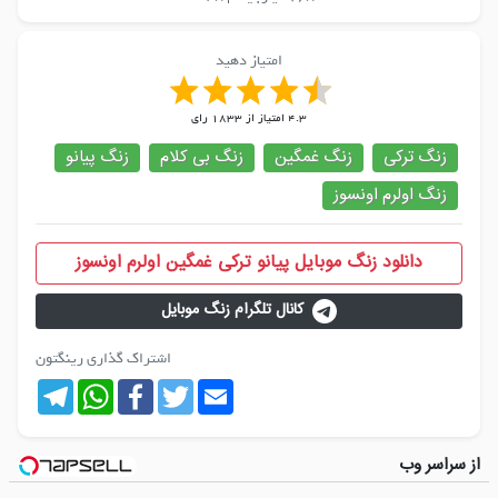
امتیاز دهید
4.3
امتیاز از
1833
رای
زنگ ترکی
زنگ غمگین
زنگ بی کلام
زنگ پیانو
زنگ اولرم اونسوز
دانلود زنگ موبایل پیانو ترکی غمگین اولرم اونسوز
کانال تلگرام زنگ موبایل
اشتراک گذاری رینگتون
Telegram
WhatsApp
Facebook
Twitter
Email
از سراسر وب