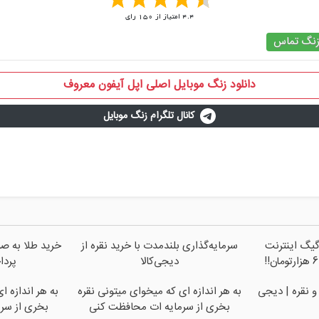
4.4
امتیاز از
150
رای
نگ تماس
دانلود زنگ موبایل اصلی اپل آیفون معروف
کانال تلگرام زنگ موبایل
فرصت محدود!! 3000گیگ اینترنت
سرمایه‌گذاری بلندمدت با خرید نقره از
خرید طلا به صو
دیجی‌کالا
پرداخت 2
و نقره | دیجی
به هر اندازه ای که میخوای میتونی نقره
به هر اندازه ا
بخری از سرمایه ات محافظت کنی
بخری از سر