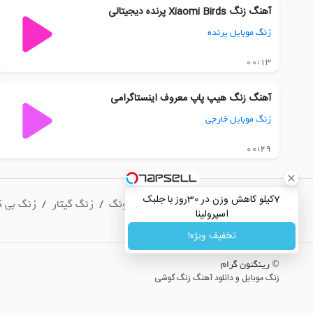
آهنگ زنگ Xiaomi Birds پرنده دیجیتالی
زنگ موبایل پرنده
00:13
آهنگ زنگ هیپ پاپ معروف اینستاگرامی
زنگ موبایل خارجی
00:29
7کیلو کاهش وزن در 30روز با جلبک
زنگ اصلی
زنگ اپل
زنگ سامسونگ
زنگ گیتار
زنگ بی ک
/
/
/
/
اسپرولینا
/
تخفیف ویژه!
© رینگتون گرام
زنگ موبایل و دانلود آهنگ زنگ گوشی