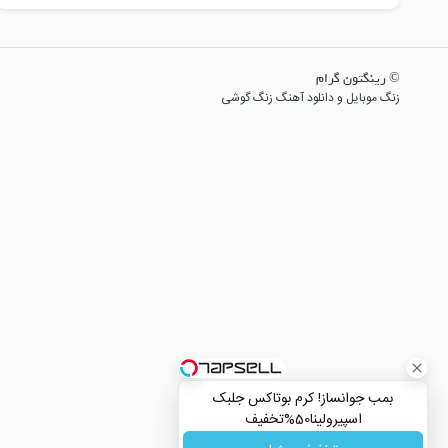
© رینگتون گرام
زنگ موبایل و دانلود آهنگ زنگ گوشی
بمب جوانساز! کرم بوتاکس جلبک
اسپیرولینا50%تخفیف