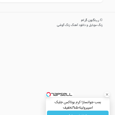
© رینگتون گرام
زنگ موبایل و دانلود آهنگ زنگ گوشی
بمب جوانساز! کرم بوتاکس جلبک
اسپیرولینا50%تخفیف